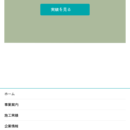
実績を見る
ホーム
事業案内
施工実績
企業情報